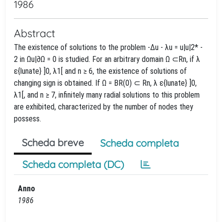
1986
Abstract
The existence of solutions to the problem -Δu - λu = u|u|2* -
2 in Ωu|∂Ω = 0 is studied. For an arbitrary domain Ω ⊂Rn, if λ
ε{lunate} ]0, λ1[ and n ≥ 6, the existence of solutions of
changing sign is obtained. If Ω = BR(0) ⊂ Rn, λ ε{lunate} ]0,
λ1[, and n ≥ 7, infinitely many radial solutions to this problem
are exhibited, characterized by the number of nodes they
possess.
Scheda breve
Scheda completa
Scheda completa (DC)
Anno
1986