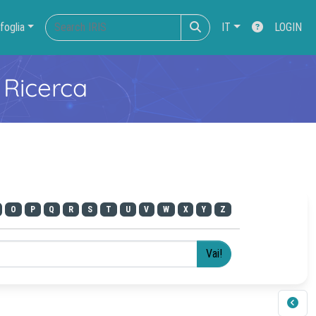
foglia
IT
LOGIN
 Ricerca
O
P
Q
R
S
T
U
V
W
X
Y
Z