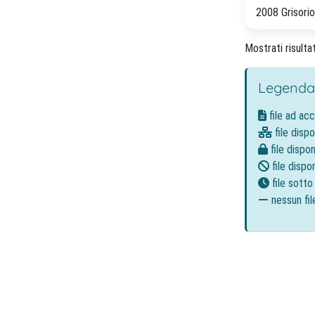
2008 Grisorio, 
Mostrati risultat
Legenda
file ad ac
file dispo
file dispon
file dispon
file sott
nessun fil