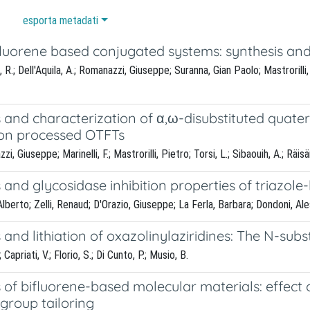
esporta metadati
fluorene based conjugated systems: synthesis and
 R.; Dell'Aquila, A.; Romanazzi, Giuseppe; Suranna, Gian Paolo; Mastrorilli, 
 and characterization of α,ω-disubstituted quate
tion processed OTFTs
, Giuseppe; Marinelli, F.; Mastrorilli, Pietro; Torsi, L.; Sibaouih, A.; Räis
 and glycosidase inhibition properties of triazole
lberto; Zelli, Renaud; D'Orazio, Giuseppe; La Ferla, Barbara; Dondoni, Al
 and lithiation of oxazolinylaziridines: The N-subs
 Capriati, V.; Florio, S.; Di Cunto, P.; Musio, B.
 of bifluorene-based molecular materials: effect 
group tailoring