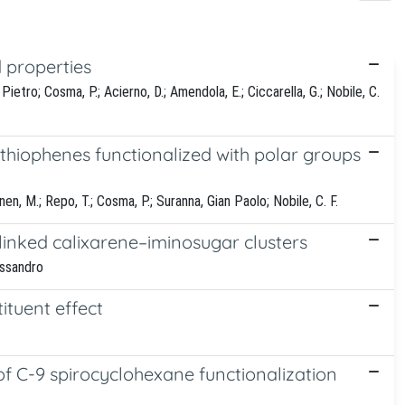
 properties
Pietro; Cosma, P.; Acierno, D.; Amendola, E.; Ciccarella, G.; Nobile, C.
rthiophenes functionalized with polar groups
änen, M.; Repo, T.; Cosma, P.; Suranna, Gian Paolo; Nobile, C. F.
-linked calixarene–iminosugar clusters
essandro
tituent effect
of C-9 spirocyclohexane functionalization