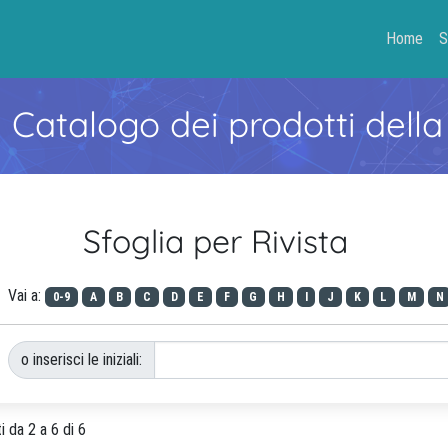
Home
S
- Catalogo dei prodotti della
Sfoglia per Rivista
Vai a:
0-9
A
B
C
D
E
F
G
H
I
J
K
L
M
N
o inserisci le iniziali:
i da 2 a 6 di 6