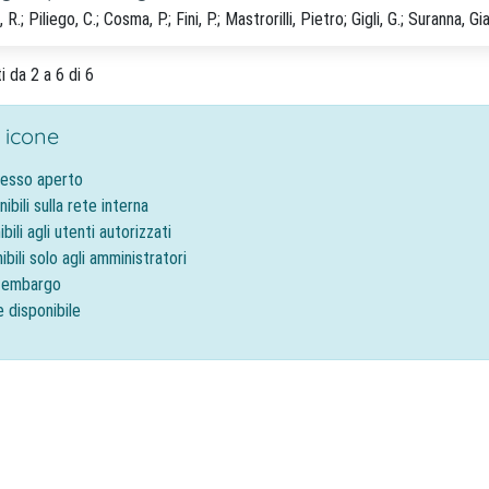
R.; Piliego, C.; Cosma, P.; Fini, P.; Mastrorilli, Pietro; Gigli, G.; Suranna, Gi
i da 2 a 6 di 6
 icone
cesso aperto
nibili sulla rete interna
ibili agli utenti autorizzati
ibili solo agli amministratori
o embargo
e disponibile