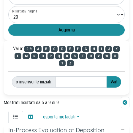
Risultati/Pagina
Vai a:
0-9
A
B
C
D
E
F
G
H
I
J
K
L
M
N
O
P
Q
R
S
T
U
V
W
X
Y
Z
o inserisci le iniziali:
Mostrati risultati da 5 a 9 di 9
esporta metadati
In-Process Evaluation of Deposition