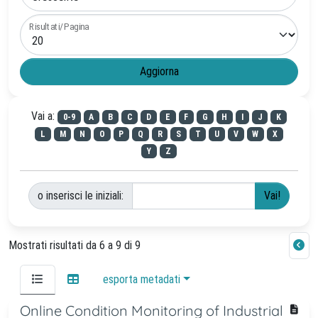
Risultati/Pagina
Vai a:
0-9
A
B
C
D
E
F
G
H
I
J
K
L
M
N
O
P
Q
R
S
T
U
V
W
X
Y
Z
o inserisci le iniziali:
Mostrati risultati da 6 a 9 di 9
esporta metadati
Online Condition Monitoring of Industrial