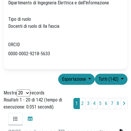
Dipartimento di Ingegneria Elettrica e dell'Informazione
Tipo di ruolo
Docenti di ruolo di IIa fascia
ORCID
0000-0002-9218-5633
Esportazione
Tutti (142)
Mostra
records
Risultati 1 - 20 di 142 (tempo di
1
2
3
4
5
6
7
8
esecuzione: 0.051 secondi).