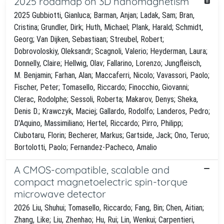
2025 roadmap on 3D nanomagnetism
2025 Gubbiotti, Gianluca; Barman, Anjan; Ladak, Sam; Bran,
Cristina; Grundler, Dirk; Huth, Michael; Plank, Harald; Schmidt,
Georg; Van Dijken, Sebastiaan; Streubel, Robert;
Dobrovoloskiy, Oleksandr; Scagnoli, Valerio; Heyderman, Laura;
Donnelly, Claire; Hellwig, Olav; Fallarino, Lorenzo; Jungfleisch,
M. Benjamin; Farhan, Alan; Maccaferri, Nicolo; Vavassori, Paolo;
Fischer, Peter; Tomasello, Riccardo; Finocchio, Giovanni;
Clerac, Rodolphe; Sessoli, Roberta; Makarov, Denys; Sheka,
Denis D.; Krawczyk, Maciej; Gallardo, Rodolfo; Landeros, Pedro;
D'Aquino, Massimiliano; Hertel, Riccardo; Pirro, Philipp;
Ciubotaru, Florin; Becherer, Markus; Gartside, Jack; Ono, Teruo;
Bortolotti, Paolo; Fernandez-Pacheco, Amalio
A CMOS-compatible, scalable and
compact magnetoelectric spin-torque
microwave detector
2026 Liu, Shuhui; Tomasello, Riccardo; Fang, Bin; Chen, Aitian;
Zhang, Like; Liu, Zhenhao; Hu, Rui; Lin, Wenkui; Carpentieri,