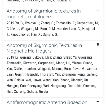
Hesjedal, T.; Finocchio, G.; Han, X.; Schütz, G.
Anatomy of skyrmionic textures in
magnetic multilayers
2019 Yu, G.; Bykova, I.; Zhang, S.; Tomasello, R.; Carpentieri, M.;
Gräfe, J.; Weigand, M.; Burn, D. M.; van der Laan, G.; Hesjedal,
T.; Finocchio, G.; Han, X.; Schütz, G.
Anatomy of Skyrmionic Textures in
Magnetic Multilayers
2019 Li, Wenjing; Bykova, Iuliia; Zhang, Shilei; Yu, Guoqiang;
Tomasello, Riccardo; Carpentieri, Mario; Liu, Yizhou; Guang,
Yao; Gräfe, Joachim; Weigand, Markus; Burn, David M.; van der
Laan, Gerrit; Hesjedal, Thorsten; Yan, Zhengren; Feng, Jiafeng;
Wan, Caihua; Wei, Jinwu; Wang, Xiao; Zhang, Xiaomin; Xu,
Hongjun; Guo, Chenyang; Wei, Hongxiang; Finocchio, Giovanni;
Han, Xiufeng; Schütz, Gisela
Antiferromagnetic Antenna Based on