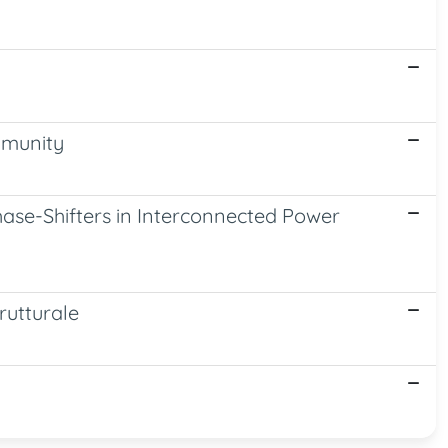
mmunity
hase-Shifters in Interconnected Power
trutturale