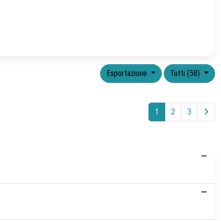
Esportazione
Tutti (58)
1
2
3