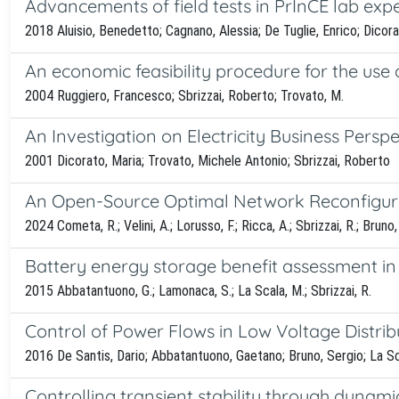
Advancements of field tests in PrInCE lab exp
2018 Aluisio, Benedetto; Cagnano, Alessia; De Tuglie, Enrico; Dicora
An economic feasibility procedure for the use o
2004 Ruggiero, Francesco; Sbrizzai, Roberto; Trovato, M.
An Investigation on Electricity Business Perspe
2001 Dicorato, Maria; Trovato, Michele Antonio; Sbrizzai, Roberto
An Open-Source Optimal Network Reconfiguratio
2024 Cometa, R.; Velini, A.; Lorusso, F.; Ricca, A.; Sbrizzai, R.; Bruno,
Battery energy storage benefit assessment in 
2015 Abbatantuono, G.; Lamonaca, S.; La Scala, M.; Sbrizzai, R.
Control of Power Flows in Low Voltage Distri
2016 De Santis, Dario; Abbatantuono, Gaetano; Bruno, Sergio; La Sc
Controlling transient stability through dynam