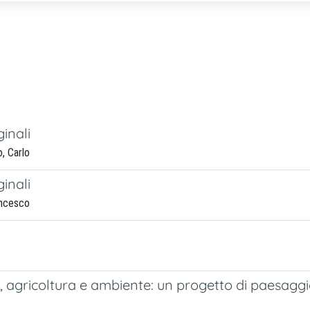
inali
, Carlo
inali
ancesco
e, agricoltura e ambiente: un progetto di paesag