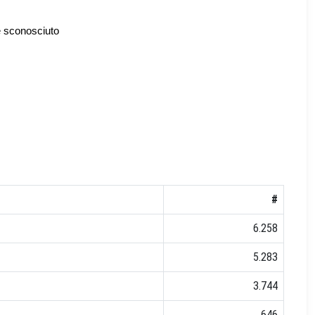
e sconosciuto
#
6.258
5.283
3.744
646