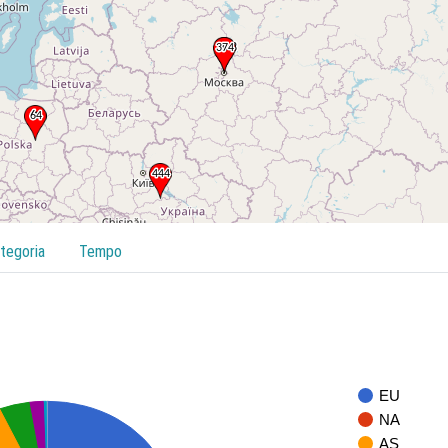
tegoria
Tempo
EU
NA
AS