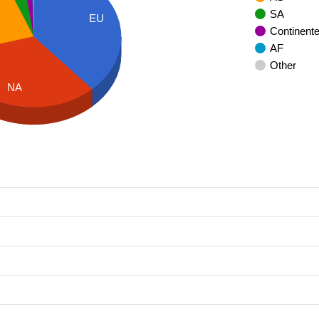
SA
EU
Continent
AF
Other
NA